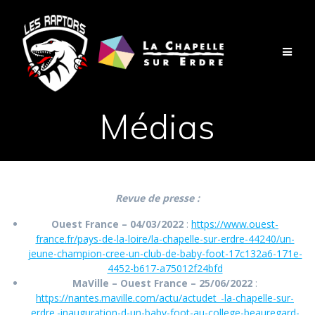
Passer
au
contenu
Médias
Revue de presse :
Ouest France – 04/03/2022
:
https://www.ouest-
france.fr/pays-de-la-loire/la-chapelle-sur-erdre-44240/un-
jeune-champion-cree-un-club-de-baby-foot-17c132a6-171e-
4452-b617-a75012f24bfd
MaVille – Ouest France – 25/06/2022
:
https://nantes.maville.com/actu/actudet_-la-chapelle-sur-
erdre.-inauguration-d-un-baby-foot-au-college-beauregard-