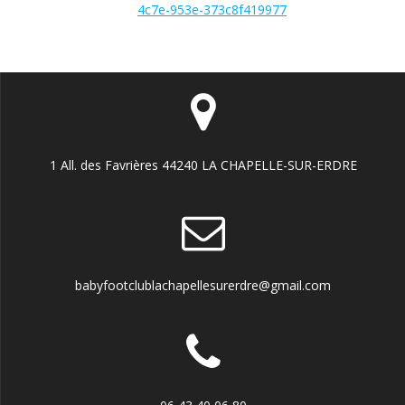
4c7e-953e-373c8f419977
1 All. des Favrières 44240 LA CHAPELLE-SUR-ERDRE
babyfootclublachapellesurerdre@gmail.com