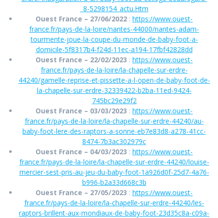
_8-5298154_actu.Htm
Ouest France – 27/06/2022
:
https://www.ouest-
france.fr/pays-de-la-loire/nantes-44000/nantes-adam-
tourmente-joue-la-coupe-du-monde-de-baby-foot-a-
domicile-5f8317b4-f24d-11ec-a194-17fbf42828dd
Ouest France – 22/02/2023
:
https://www.ouest-
france.fr/pays-de-la-loire/la-chapelle-sur-erdre-
44240/gamelle-reprise-et-pissette-a-l-open-de-baby-foot-de-
la-chapelle-sur-erdre-32339422-b2ba-11ed-9424-
745bc29e29f2
Ouest France – 03/03/2023
:
https://www.ouest-
france.fr/pays-de-la-loire/la-chapelle-sur-erdre-44240/au-
baby-foot-lere-des-raptors-a-sonne-eb7e83d8-a278-41cc-
8474-7b3ac302979c
Ouest France – 04/03/2023
:
https://www.ouest-
france.fr/pays-de-la-loire/la-chapelle-sur-erdre-44240/louise-
mercier-sest-pris-au-jeu-du-baby-foot-1a926d0f-25d7-4a76-
b996-b2a33d668c3b
Ouest France – 27/05/2023
:
https://www.ouest-
france.fr/pays-de-la-loire/la-chapelle-sur-erdre-44240/les-
raptors-brillent-aux-mondiaux-de-baby-foot-23d35c8a-c09a-