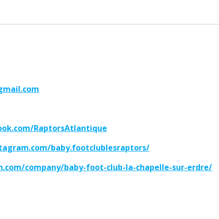
gmail.com
ook.com/RaptorsAtlantique
tagram.com/baby.footclublesraptors/
n.com/company/baby-foot-club-la-chapelle-sur-erdre/