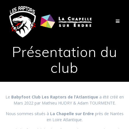
Passer
au
contenu
Présentation du
club
Le
Babyfoot Club Les Raptors de l’Atlantique
a été créé en
Mars 2022 par Mathieu HUDRY & Adam TOURMENTE.
Nous sommes situés à
La Chapelle sur Erdre
près de Nantes
en Loire Atlantique.